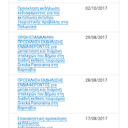
Πρόσκληση εκδήλωση
02/10/2017
ενδιαφέροντος για την
εκτύπωση έντυπου
τουριστικής προβολής στα
Πολωνικά
ΟΡΘΗ ΕΠΑΝΑΛΗΨΗ
29/08/2017
ΠΡΟΣΚΛΗΣΗ ΕΚΔΗΛΩΣΗΣ
ΕΝΔΙΑΦΕΡΟΝΤΟΣ για
μετακίνηση και διαμονή
στελεχών του Δήμου στη
διεθνή έκθεση τουρισμού
Grecka Panorama στη
Βαρσοβία
ΠΡΟΣΚΛΗΣΗ ΕΚΔΗΛΩΣΗΣ
28/08/2017
ΕΝΔΙΑΦΕΡΟΝΤΟΣ για
μετακίνηση και διαμονή
στελεχών του Δήμου στη
διεθνή έκθεση τουρισμού
Grecka Panorama στη
Βαρσοβία
Επαναληπτική πρόσκληση
17/08/2017
εκδήλωσης
ενδιαφέροντος για