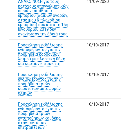
ΑΝΑΚΟΙΝΩΣΗ για τους
11/09/2020
κατόχους επαγγελματικών
αδειών υπαίθριου
εμπορίου (λαϊκών αγορών,
στάσιμου & πλανοδίου
εμπορίου) που κατά τη 15η
Ιανουαρίου 2019 δεν
ανανέωσαν την άδειά τους
Πρόσκληση εκδήλωσης
10/10/2017
ενδιαφέροντος για την
προμήθεια κορδονιών
λαιμού με πλαστική θήκη
και καρτών επισκέπτη
Πρόσκληση εκδήλωσης
10/10/2017
ενδιαφέροντος για την
προμήθεια τριών
καροτσιών μεταφοράς
υλικών
Πρόσκληση εκδήλωσης
10/10/2017
ενδιαφέροντος για την
προμήθεια τριών
εντυποθηκών και δέκα
σταντ εντύπων
επιτραπέζιων