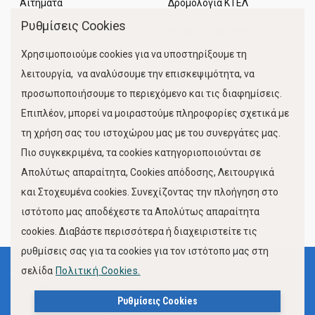
Αιτήματα
Δρομολόγια ΚΤΕΛ
Ρυθμίσεις Cookies
Χώροι Στάθμευσης
Χρησιμοποιούμε cookies για να υποστηρίξουμε τη
Κίνηση Λιμένος
λειτουργία, να αναλύσουμε την επισκεψιμότητα, να
προσωποποιήσουμε το περιεχόμενο και τις διαφημίσεις.
Επιπλέον, μπορεί να μοιραστούμε πληροφορίες σχετικά με
τη χρήση σας του ιστοχώρου μας με του συνεργάτες μας.
Πιο συγκεκριμένα, τα cookies κατηγοριοποιούνται σε
Απολύτως απαραίτητα, Cookies απόδοσης, Λειτουργικά
και Στοχευμένα cookies. Συνεχίζοντας την πλοήγηση στο
FOLLOW US
ιστότοπο μας αποδέχεστε τα Απολύτως απαραίτητα
cookies. Διαβάστε περισσότερα ή διαχειριστείτε τις
ρυθμίσεις σας για τα cookies για τον ιστότοπο μας στη
σελίδα
Πολιτική Cookies.
Όροι Χρήσης
Πολιτική Προστασίας Προσωπικών Δεδομένων
Ρυθμίσεις Cookies