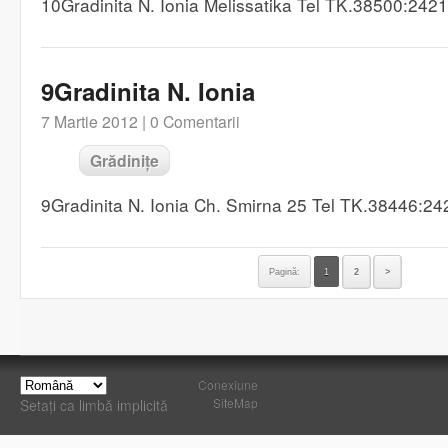
10Gradinita N. Ionia Melissatika Tel TK.38500:242
9Gradinita N. Ionia
7 Martie 2012 |
0 Comentarii
Grădinițe
9Gradinita N. Ionia Ch. Smirna 25 Tel TK.38446:2
Pagină:
1
2
>
Conexiune
SiteMap
Setați ca limbă implicită