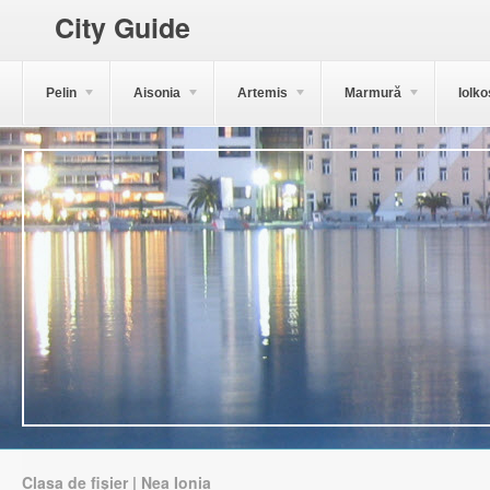
City Guide
Pelin
Aisonia
Artemis
Marmură
Iolko
Clasa de fișier | Nea Ionia