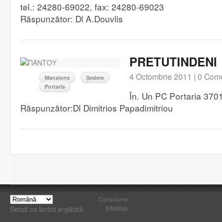
tel.: 24280-69022, fax: 24280-69023
Răspunzător: Dl A.Douvlis
PRETUTINDENI
4 Octombrie 2011 |
0 Come
Mansions
Ședere
Portaria
În. Un PC Portaria 370
Răspunzător:Dl Dimitrios Papadimitriou
Conexiune
SiteMap
Setați ca limbă implicită