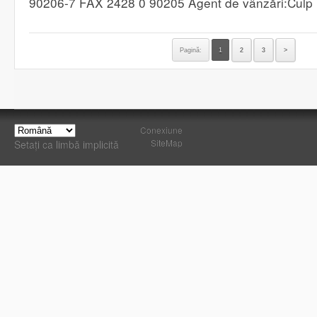
90206-7 FAX 2428 0 90205 Agent de vânzări:Cul
Pagină:
1
2
3
>
Conexiune
SiteMap
Setați ca limbă implicită