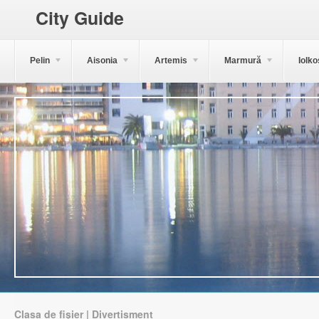
City Guide
Pelin
Aisonia
Artemis
Marmură
Iolko
Clasa de fișier | Divertisment