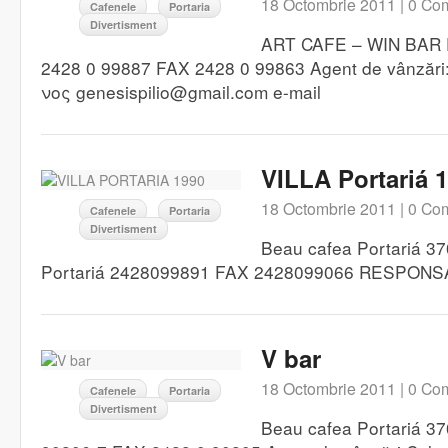
18 Octombrie 2011 |
0 Com
Cafenele
Portaria
Divertisment
ART CAFE – WIN BAR P
2428 0 99887 FAX 2428 0 99863 Agent de vânzăr
νος genesispilio@gmail.com e-mail
VILLA Portariá 
18 Octombrie 2011 |
0 Com
Cafenele
Portaria
Divertisment
Beau cafea Portariá 
Portariá 2428099891 FAX 2428099066 RESPON
V bar
18 Octombrie 2011 |
0 Com
Cafenele
Portaria
Divertisment
Beau cafea Portariá 3