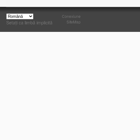
Conexiune
SiteMap
Setați ca limbă implicită