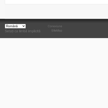
Conexiune
SiteMap
Setați ca limbă implicită