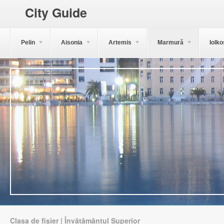
City Guide
Pelin
Aisonia
Artemis
Marmură
Iolko
Clasa de fișier | Învățământul Superior