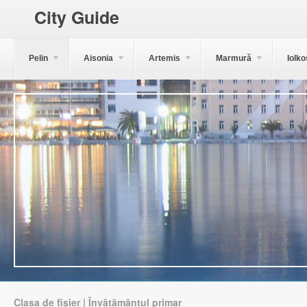
City Guide
Pelin
Aisonia
Artemis
Marmură
Iolko
Clasa de fișier | Învățământul primar