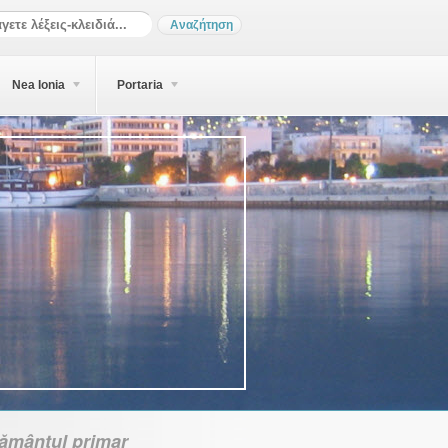
Nea Ionia
Portaria
țământul primar