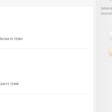
Grădini
Școli p
 Tel:24210 72383
l:24210 72396