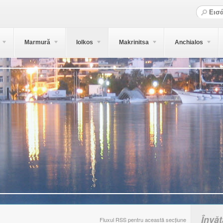
Marmură
Iolkos
Makrinitsa
Anchialos
Învă
Fluxul RSS pentru această secțiune