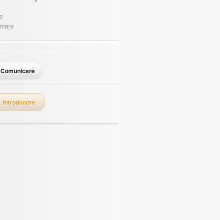
țe
rimare
Comunicare
Introducere