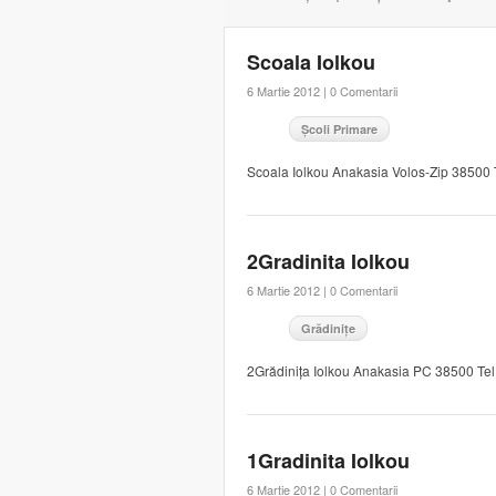
Scoala Iolkou
6 Martie 2012 |
0 Comentarii
Școli Primare
Scoala Iolkou Anakasia Volos-Zip 38500
2Gradinita Iolkou
6 Martie 2012 |
0 Comentarii
Grădinițe
2Grădinița Iolkou Anakasia PC 38500 Te
1Gradinita Iolkou
6 Martie 2012 |
0 Comentarii