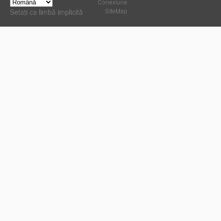
Conexiune
SiteMap
Setați ca limbă implicită