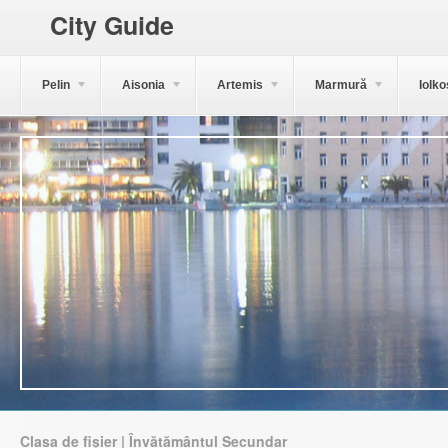
City Guide
Pelin
Aisonia
Artemis
Marmură
Iolko
Clasa de fișier | Învățământul Secundar