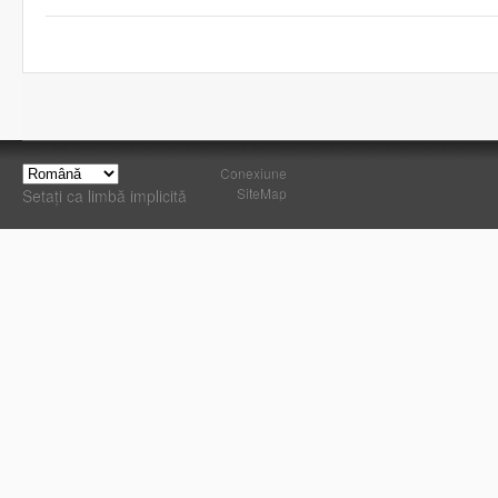
Conexiune
SiteMap
Setați ca limbă implicită