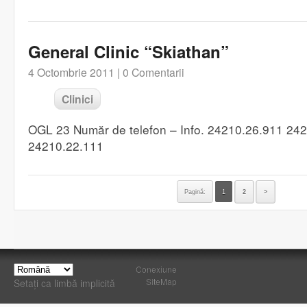
General Clinic “Skiathan”
4 Octombrie 2011 |
0 Comentarii
Clinici
OGL 23 Număr de telefon – Info. 24210.26.911 24
24210.22.111
Pagină:
1
2
>
Conexiune
SiteMap
Setați ca limbă implicită