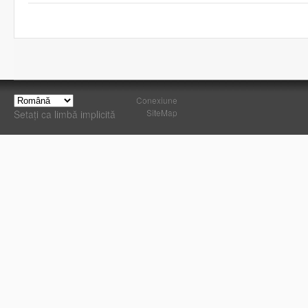
Conexiune
SiteMap
Setați ca limbă implicită