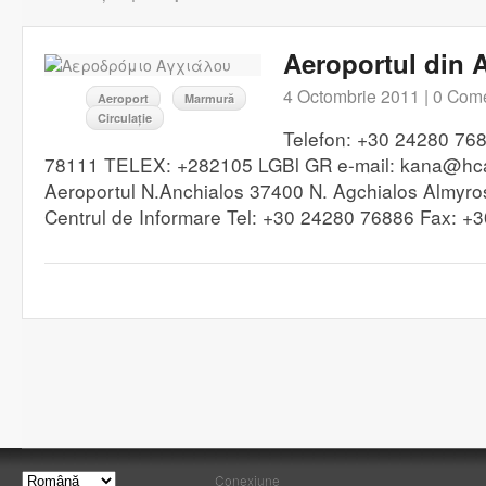
Aeroportul din 
4 Octombrie 2011 |
0 Come
Aeroport
Marmură
Circulație
Telefon: +30 24280 76
78111 TELEX: +282105 LGBl GR e-mail: kana@hc
Aeroportul N.Anchialos 37400 N. Agchialos Almyro
Centrul de Informare Tel: +30 24280 76886 Fax: 
Conexiune