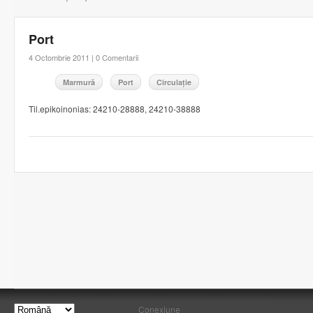
Port
4 Octombrie 2011 |
0 Comentarii
Marmură
Port
Circulație
Til.epikoinonias: 24210-28888, 24210-38888
Conexiune