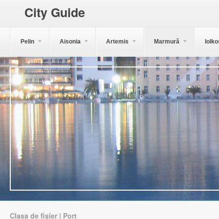
City Guide
Pelin
Aisonia
Artemis
Marmură
Iolko
Clasa de fișier | Port