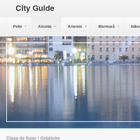
City Guide
Pelin
Aisonia
Artemis
Marmură
Iolko
Clasa de fișier | Grădinițe