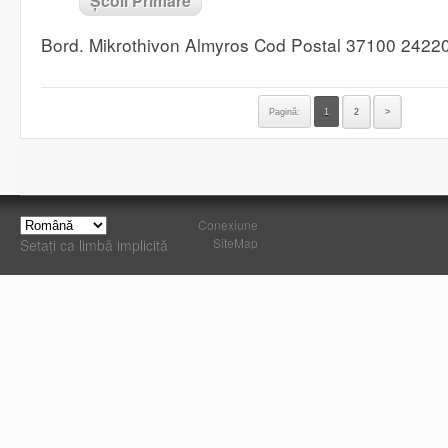
Școli Primare
Bord. Mikrothivon Almyros Cod Postal 37100 2422
Pagină:
1
2
>
Conexiune
SiteMap
Setați ca limbă implicită