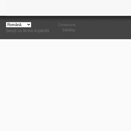
Conexiune
SiteMap
Setați ca limbă implicită