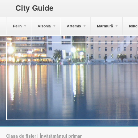
City Guide
Pelin
Aisonia
Artemis
Marmură
Iolko
Clasa de fișier | Învățământul primar