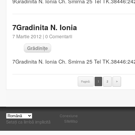
9Gradinita N. Ionia Ch. Smirna 25 Tel TK.38446:2
7Gradinita N. Ionia
7 Martie 2012 |
0 Comentarii
Grădinițe
7Gradinita N. Ionia Ch. Smirna 25 Tel TK.38446:2
Pagină:
1
2
>
Conexiune
SiteMap
Setați ca limbă implicită