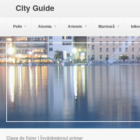
City Guide
Pelin
Aisonia
Artemis
Marmură
Iolko
Clasa de fișier | Învățământul primar