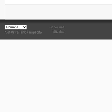
Conexiune
SiteMap
Setați ca limbă implicită