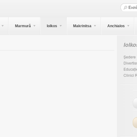
Marmură
Iolkos
Makrinitsa
Anchialos
Iolko
Ședere
Diverti
Educați
Clinici 