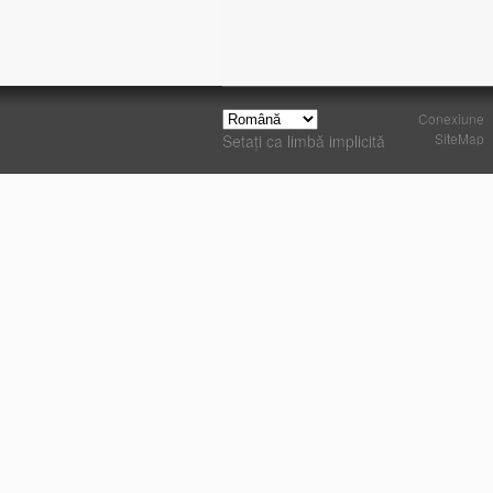
Conexiune
SiteMap
Setați ca limbă implicită