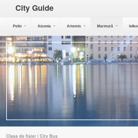
City Guide
Pelin
Aisonia
Artemis
Marmură
Iolko
Clasa de fișier | City Bus