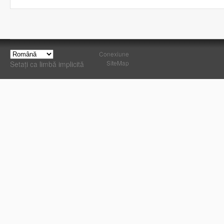
Conexiune
SiteMap
Setați ca limbă implicită