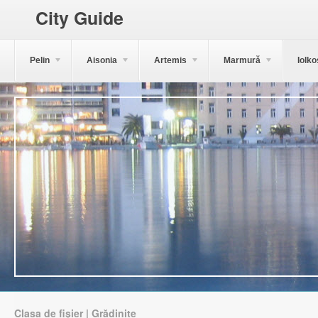
City Guide
Pelin
Aisonia
Artemis
Marmură
Iolko
Clasa de fișier | Grădinițe