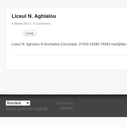
Liceul N. Aghialou
6 Martie 2012 |
0 Comentarii
Licee
Liceul N. Aghialou N.Anchialos Cod poștal. 37400 24280 76363 mail@lyk-
Conexiune
SiteMap
Setați ca limbă implicită