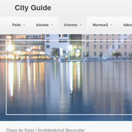
City Guide
Pelin
Aisonia
Artemis
Marmură
Iolko
Clasa de fișier | Învățământul Secundar