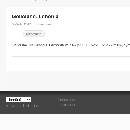
Goliciune. Lehonia
6 Martie 2012 |
0 Comentarii
Manevrele
Goliciune. Un Lehonia. Lechonia Volos-Zip 38500 24280 93479 mail@gym
Conexiune
SiteMap
Setați ca limbă implicită