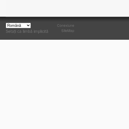
Conexiune
SiteMap
Setați ca limbă implicită