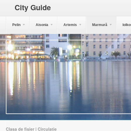
City Guide
Pelin
Aisonia
Artemis
Marmură
Iolko
Clasa de fișier | Circulație