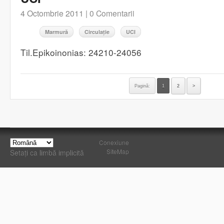
4 Octombrie 2011 |
0 Comentarii
Marmură
Circulație
UCI
Til.Epikoinonias: 24210-24056
Pagină:
1
2
>
Conexiune
SiteMap
Setați ca limbă implicită