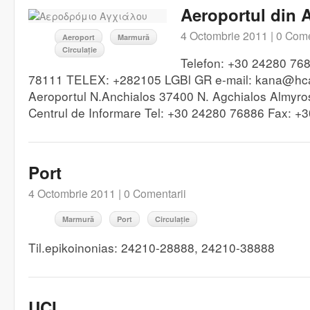
Aeroportul din 
4 Octombrie 2011 |
0 Come
Aeroport
Marmură
Circulație
Telefon: +30 24280 76
78111 TELEX: +282105 LGBl GR e-mail: kana@hc
Aeroportul N.Anchialos 37400 N. Agchialos Almyro
Centrul de Informare Tel: +30 24280 76886 Fax: 
Port
4 Octombrie 2011 |
0 Comentarii
Marmură
Port
Circulație
Til.epikoinonias: 24210-28888, 24210-38888
UCI