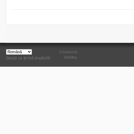
Conexiune
SiteMap
Setați ca limbă implicită