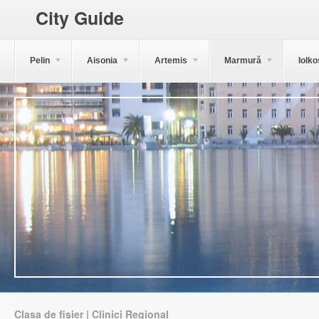
City Guide
Pelin
Aisonia
Artemis
Marmură
Iolko
Clasa de fișier | Clinici Regional