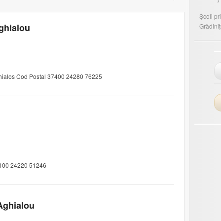
Școli p
Aghialou
Grădini
chialos Cod Postal 37400 24280 76225
7100 24220 51246
Aghialou