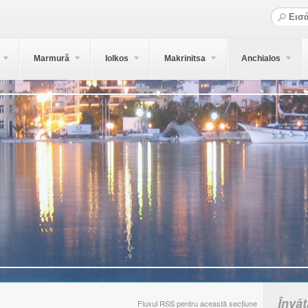
Marmură
Iolkos
Makrinitsa
Anchialos
Învă
Fluxul RSS pentru această secțiune