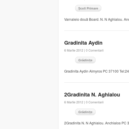
Școli Primare
Varnaleio două Board. N. N Aghialou. A
Gradinita Aydin
6 Martie 2012 |
0 Comentarii
Grădinițe
Gradinita Aydin Almyros PC 37100 Tel:2
2Gradinita N. Aghialou
6 Martie 2012 |
0 Comentarii
Grădinițe
2Gradinita N. N Aghialou. Anchialos PC