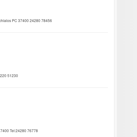
nchialos PC 37400 24280 78456
4220 51230
 37400 Tel:24280 76778