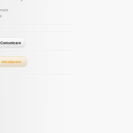
rimare
țe
Comunicare
Introducere