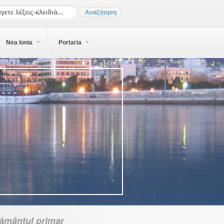
Nea Ionia
Portaria
țământul primar