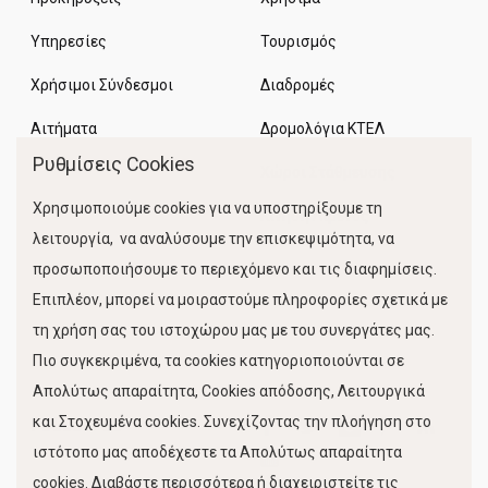
Υπηρεσίες
Τουρισμός
Χρήσιμοι Σύνδεσμοι
Διαδρομές
Αιτήματα
Δρομολόγια ΚΤΕΛ
Ρυθμίσεις Cookies
Χώροι Στάθμευσης
Χρησιμοποιούμε cookies για να υποστηρίξουμε τη
Κίνηση Λιμένος
λειτουργία, να αναλύσουμε την επισκεψιμότητα, να
προσωποποιήσουμε το περιεχόμενο και τις διαφημίσεις.
Επιπλέον, μπορεί να μοιραστούμε πληροφορίες σχετικά με
τη χρήση σας του ιστοχώρου μας με του συνεργάτες μας.
Πιο συγκεκριμένα, τα cookies κατηγοριοποιούνται σε
Απολύτως απαραίτητα, Cookies απόδοσης, Λειτουργικά
και Στοχευμένα cookies. Συνεχίζοντας την πλοήγηση στο
FOLLOW US
ιστότοπο μας αποδέχεστε τα Απολύτως απαραίτητα
cookies. Διαβάστε περισσότερα ή διαχειριστείτε τις