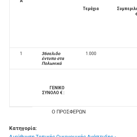
Α
Τεμάχια
Συμπεριλ
1
36σελιδο
1.000
έντυπο στα
Πολωνικά
ΓΕΝΙΚΟ
ΣΥΝΟΛΟ € :
Ο ΠΡΟΣΦΕΡΩΝ
Κατηγορία:
Διεύθυνση Τοπικής Οικονομικής Ανάπτυξης -