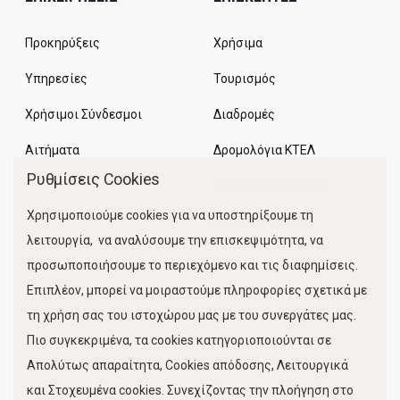
Προκηρύξεις
Χρήσιμα
Υπηρεσίες
Τουρισμός
Χρήσιμοι Σύνδεσμοι
Διαδρομές
Αιτήματα
Δρομολόγια ΚΤΕΛ
Ρυθμίσεις Cookies
Χώροι Στάθμευσης
Χρησιμοποιούμε cookies για να υποστηρίξουμε τη
Κίνηση Λιμένος
λειτουργία, να αναλύσουμε την επισκεψιμότητα, να
προσωποποιήσουμε το περιεχόμενο και τις διαφημίσεις.
Επιπλέον, μπορεί να μοιραστούμε πληροφορίες σχετικά με
τη χρήση σας του ιστοχώρου μας με του συνεργάτες μας.
Πιο συγκεκριμένα, τα cookies κατηγοριοποιούνται σε
Απολύτως απαραίτητα, Cookies απόδοσης, Λειτουργικά
και Στοχευμένα cookies. Συνεχίζοντας την πλοήγηση στο
FOLLOW US