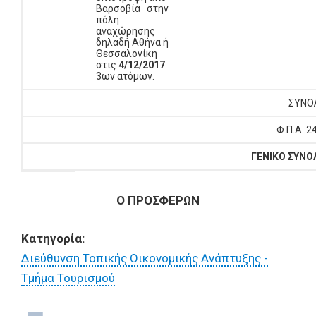
Βαρσοβία στην
πόλη
αναχώρησης
δηλαδή Αθήνα ή
Θεσσαλονίκη
στις
4/12/2017
3ων ατόμων.
ΣΥΝΟΛ
Φ.Π.Α. 24
ΓΕΝΙΚΟ ΣΥΝΟΛ
Ο ΠΡΟΣΦΕΡΩΝ
Κατηγορία:
Διεύθυνση Τοπικής Οικονομικής Ανάπτυξης -
Τμήμα Τουρισμού