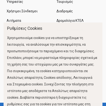
Υπηρεσίες
Τουρισμός
Χρήσιμοι Σύνδεσμοι
Διαδρομές
Αιτήματα
Δρομολόγια ΚΤΕΛ
Ρυθμίσεις Cookies
Χώροι Στάθμευσης
Χρησιμοποιούμε cookies για να υποστηρίξουμε τη
Κίνηση Λιμένος
λειτουργία, να αναλύσουμε την επισκεψιμότητα, να
προσωποποιήσουμε το περιεχόμενο και τις διαφημίσεις.
Επιπλέον, μπορεί να μοιραστούμε πληροφορίες σχετικά με
τη χρήση σας του ιστοχώρου μας με του συνεργάτες μας.
Πιο συγκεκριμένα, τα cookies κατηγοριοποιούνται σε
Απολύτως απαραίτητα, Cookies απόδοσης, Λειτουργικά
και Στοχευμένα cookies. Συνεχίζοντας την πλοήγηση στο
FOLLOW US
ιστότοπο μας αποδέχεστε τα Απολύτως απαραίτητα
cookies. Διαβάστε περισσότερα ή διαχειριστείτε τις
ρυθμίσεις σας για τα cookies για τον ιστότοπο μας στη