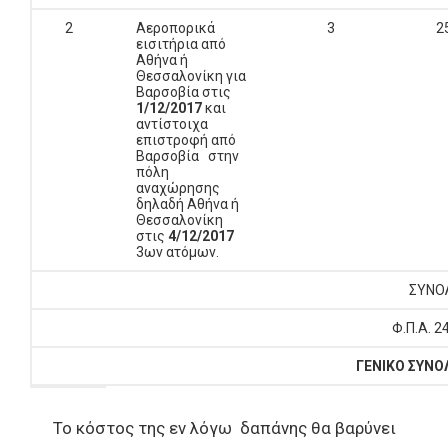
2
Αεροπορικά
3
2
εισιτήρια από
Αθήνα ή
Θεσσαλονίκη για
Βαρσοβία στις
1/12/2017
και
αντίστοιχα
επιστροφή από
Βαρσοβία στην
πόλη
αναχώρησης
δηλαδή Αθήνα ή
Θεσσαλονίκη
στις
4/12/2017
3ων ατόμων.
ΣΥΝΟΛ
Φ.Π.Α. 24
ΓΕΝΙΚΟ ΣΥΝΟΛ
Το κόστος της εν λόγω δαπάνης θα βαρύνει