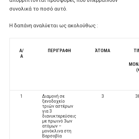
απορρίπτονται προσφορές που υπερβαίνουν
συνολικά το ποσό αυτό.
Η δαπάνη αναλύεται ως ακολούθως :
Α/
ΠΕΡΙΓΡΑΦΗ
ΆΤΟΜΑ
ΤΙ
Α
ΜΟΝ
(
1
Διαμονή σε
3
3
ξενοδοχείο
τριών αστέρων
για 3
διανυκτερεύσεις
με πρωινό 3ων
ατόμων –
μονόκλινα στη
Βαρσοβία