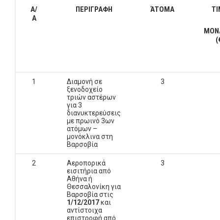
Α/
ΠΕΡΙΓΡΑΦΗ
ΆΤΟΜΑ
ΤΙ
Α
ΜΟΝ
(
1
Διαμονή σε
3
ξενοδοχείο
τριών αστέρων
για 3
διανυκτερεύσεις
με πρωινό 3ων
ατόμων –
μονόκλινα στη
Βαρσοβία
2
Αεροπορικά
3
εισιτήρια από
Αθήνα ή
Θεσσαλονίκη για
Βαρσοβία στις
1/12/2017
και
αντίστοιχα
επιστροφή από