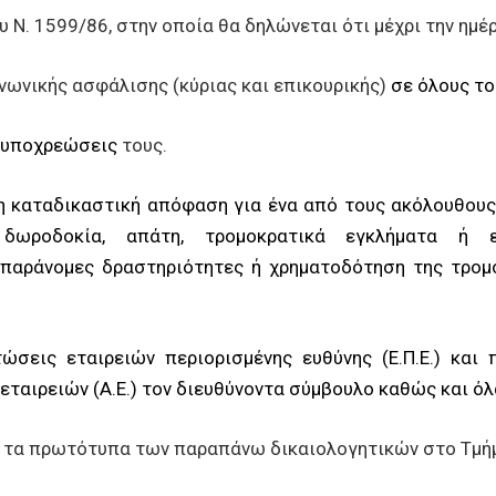
ου Ν. 1599/86, στην οποία θα δηλώνεται ότι μέχρι την η
οινωνικής ασφάλισης (κύριας και επικουρικής)
σε όλους το
ές υποχρεώσεις
τους.
κη καταδικαστική απόφαση για ένα από τους ακόλουθους
 δωροδοκία, απάτη, τρομοκρατικά εγκλήματα ή ε
παράνομες δραστηριότητες ή χρηματοδότηση της τρομο
τώσεις εταιρειών περιορισμένης ευθύνης (Ε.Π.Ε.) και 
εταιρειών (Α.Ε.) τον διευθύνοντα σύμβουλο καθώς και όλ
 τα πρωτότυπα των παραπάνω δικαιολογητικών στο Τμή