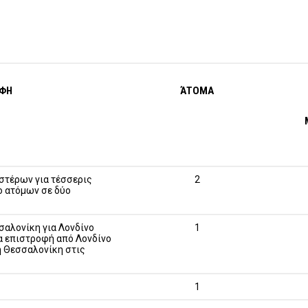
ΑΦΗ
ΆΤΟΜΑ
αστέρων για τέσσερις
2
ο ατόμων σε δύο
σαλονίκη για
Λονδίνο
1
χα επιστροφή από
Λονδίνο
 Θεσσαλονίκη στις
1