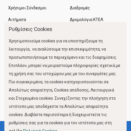
Χρήσιμοι Σύνδεσμοι
Διαδρομές
Αιτήματα
Δρομολόγια ΚΤΕΛ
Ρυθμίσεις Cookies
Χώροι Στάθμευσης
Χρησιμοποιούμε cookies για να υποστηρίξουμε τη
Κίνηση Λιμένος
λειτουργία, να αναλύσουμε την επισκεψιμότητα, να
προσωποποιήσουμε το περιεχόμενο και τις διαφημίσεις.
Επιπλέον, μπορεί να μοιραστούμε πληροφορίες σχετικά με
τη χρήση σας του ιστοχώρου μας με του συνεργάτες μας.
Πιο συγκεκριμένα, τα cookies κατηγοριοποιούνται σε
Απολύτως απαραίτητα, Cookies απόδοσης, Λειτουργικά
και Στοχευμένα cookies. Συνεχίζοντας την πλοήγηση στο
FOLLOW US
ιστότοπο μας αποδέχεστε τα Απολύτως απαραίτητα
cookies. Διαβάστε περισσότερα ή διαχειριστείτε τις
ρυθμίσεις σας για τα cookies για τον ιστότοπο μας στη