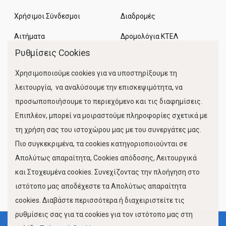
Χρήσιμοι Σύνδεσμοι
Διαδρομές
Αιτήματα
Δρομολόγια ΚΤΕΛ
Ρυθμίσεις Cookies
Χώροι Στάθμευσης
Χρησιμοποιούμε cookies για να υποστηρίξουμε τη
Κίνηση Λιμένος
λειτουργία, να αναλύσουμε την επισκεψιμότητα, να
προσωποποιήσουμε το περιεχόμενο και τις διαφημίσεις.
Επιπλέον, μπορεί να μοιραστούμε πληροφορίες σχετικά με
τη χρήση σας του ιστοχώρου μας με του συνεργάτες μας.
Πιο συγκεκριμένα, τα cookies κατηγοριοποιούνται σε
Απολύτως απαραίτητα, Cookies απόδοσης, Λειτουργικά
και Στοχευμένα cookies. Συνεχίζοντας την πλοήγηση στο
FOLLOW US
ιστότοπο μας αποδέχεστε τα Απολύτως απαραίτητα
cookies. Διαβάστε περισσότερα ή διαχειριστείτε τις
ρυθμίσεις σας για τα cookies για τον ιστότοπο μας στη