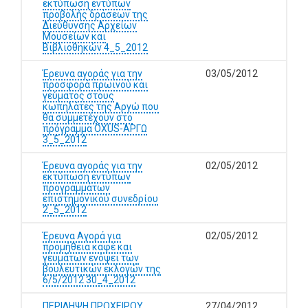
εκτύπωση εντύπων
προβολής δράσεων της
Διεύθυνσης Αρχείων
Μουσείων και
Βιβλιοθηκών 4_5_2012
Έρευνα αγοράς για την
03/05/2012
προσφορά πρωινού και
γεύματος στους
κωπηλάτες της Αργώ που
θα συμμετέχουν στο
πρόγραμμα OXUS-AΡΓΩ
3_5_2012
Έρευνα αγοράς για την
02/05/2012
εκτύπωση εντύπων
προγραμμάτων
επιστημονικού συνεδρίου
2_5_2012
Έρευνα Αγορά για
02/05/2012
προμήθεια καφέ και
γευμάτων ενόψει των
βουλευτικών εκλογών της
6/5/2012 30_4_2012
ΠΕΡΙΛΗΨΗ ΠΡΟΧΕΙΡΟΥ
27/04/2012