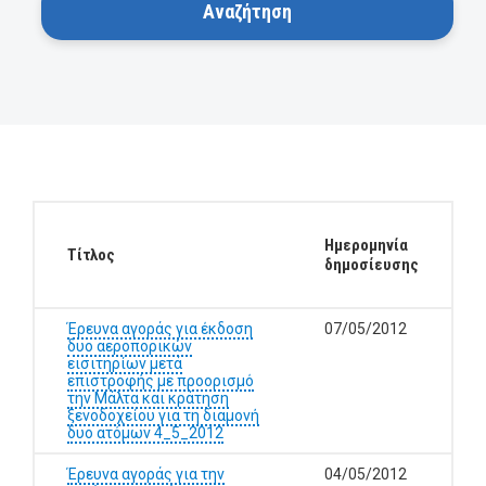
Ημερομηνία
Τίτλος
δημοσίευσης
Έρευνα αγοράς για έκδοση
07/05/2012
δυο αεροπορικών
εισιτηρίων μετά
επιστροφής με προορισμό
την Μάλτα και κράτηση
ξενοδοχείου για τη διαμονή
δυο ατόμων 4_5_2012
Έρευνα αγοράς για την
04/05/2012