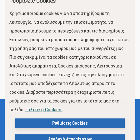
Ρυθμίσεις Cookies
Χώροι Στάθμευσης
Χρησιμοποιούμε cookies για να υποστηρίξουμε τη
Κίνηση Λιμένος
λειτουργία, να αναλύσουμε την επισκεψιμότητα, να
προσωποποιήσουμε το περιεχόμενο και τις διαφημίσεις.
Επιπλέον, μπορεί να μοιραστούμε πληροφορίες σχετικά με
τη χρήση σας του ιστοχώρου μας με του συνεργάτες μας.
Πιο συγκεκριμένα, τα cookies κατηγοριοποιούνται σε
Απολύτως απαραίτητα, Cookies απόδοσης, Λειτουργικά
και Στοχευμένα cookies. Συνεχίζοντας την πλοήγηση στο
FOLLOW US
ιστότοπο μας αποδέχεστε τα Απολύτως απαραίτητα
cookies. Διαβάστε περισσότερα ή διαχειριστείτε τις
ρυθμίσεις σας για τα cookies για τον ιστότοπο μας στη
σελίδα
Πολιτική Cookies.
Όροι Χρήσης
Πολιτική Προστασίας Προσωπικών Δεδομένων
Ρυθμίσεις Cookies
Δήλωση Προσβασιμότητας Ιστότοπου Δήμου Βόλου
Αποδοχή Απαραίτητων
Πολιτική Cookies