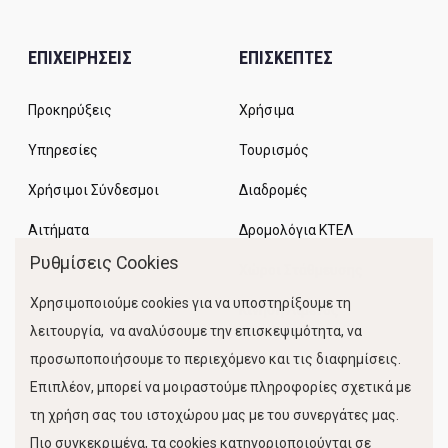
ΕΠΙΧΕΙΡΗΣΕΙΣ
ΕΠΙΣΚΕΠΤΕΣ
Προκηρύξεις
Χρήσιμα
Υπηρεσίες
Τουρισμός
Χρήσιμοι Σύνδεσμοι
Διαδρομές
Αιτήματα
Δρομολόγια ΚΤΕΛ
Ρυθμίσεις Cookies
Χώροι Στάθμευσης
Χρησιμοποιούμε cookies για να υποστηρίξουμε τη
Κίνηση Λιμένος
λειτουργία, να αναλύσουμε την επισκεψιμότητα, να
προσωποποιήσουμε το περιεχόμενο και τις διαφημίσεις.
Επιπλέον, μπορεί να μοιραστούμε πληροφορίες σχετικά με
τη χρήση σας του ιστοχώρου μας με του συνεργάτες μας.
Πιο συγκεκριμένα, τα cookies κατηγοριοποιούνται σε