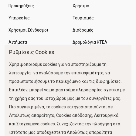
Προκηρύξεις
Χρήσιμα
Υπηρεσίες
Τουρισμός
Χρήσιμοι Σύνδεσμοι
Διαδρομές
Αιτήματα
Δρομολόγια ΚΤΕΛ
Ρυθμίσεις Cookies
Χώροι Στάθμευσης
Χρησιμοποιούμε cookies για να υποστηρίξουμε τη
Κίνηση Λιμένος
λειτουργία, να αναλύσουμε την επισκεψιμότητα, να
προσωποποιήσουμε το περιεχόμενο και τις διαφημίσεις.
Επιπλέον, μπορεί να μοιραστούμε πληροφορίες σχετικά με
τη χρήση σας του ιστοχώρου μας με του συνεργάτες μας.
Πιο συγκεκριμένα, τα cookies κατηγοριοποιούνται σε
Απολύτως απαραίτητα, Cookies απόδοσης, Λειτουργικά
και Στοχευμένα cookies. Συνεχίζοντας την πλοήγηση στο
FOLLOW US
ιστότοπο μας αποδέχεστε τα Απολύτως απαραίτητα