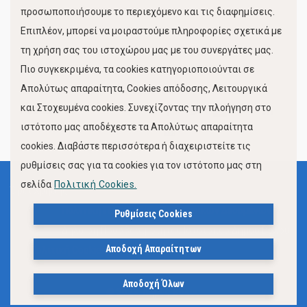
προσωποποιήσουμε το περιεχόμενο και τις διαφημίσεις.
Επιπλέον, μπορεί να μοιραστούμε πληροφορίες σχετικά με
τη χρήση σας του ιστοχώρου μας με του συνεργάτες μας.
Πιο συγκεκριμένα, τα cookies κατηγοριοποιούνται σε
Απολύτως απαραίτητα, Cookies απόδοσης, Λειτουργικά
και Στοχευμένα cookies. Συνεχίζοντας την πλοήγηση στο
FOLLOW US
ιστότοπο μας αποδέχεστε τα Απολύτως απαραίτητα
cookies. Διαβάστε περισσότερα ή διαχειριστείτε τις
ρυθμίσεις σας για τα cookies για τον ιστότοπο μας στη
σελίδα
Πολιτική Cookies.
Όροι Χρήσης
Πολιτική Προστασίας Προσωπικών Δεδομένων
Ρυθμίσεις Cookies
Δήλωση Προσβασιμότητας Ιστότοπου Δήμου Βόλου
Αποδοχή Απαραίτητων
Πολιτική Cookies
Αποδοχή Όλων
© 2023, Δήμος Βόλου