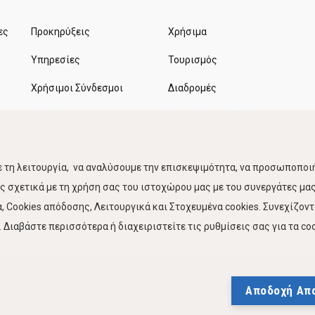
ες
Προκηρύξεις
Χρήσιμα
Υπηρεσίες
Τουρισμός
Χρήσιμοι Σύνδεσμοι
Διαδρομές
Αιτήματα
Δρομολόγια ΚΤΕΛ
Χώροι Στάθμευσης
 τη λειτουργία, να αναλύσουμε την επισκεψιμότητα, να προσωποποιή
Κίνηση Λιμένος
 σχετικά με τη χρήση σας του ιστοχώρου μας με του συνεργάτες μας.
 Cookies απόδοσης, Λειτουργικά και Στοχευμένα cookies. Συνεχίζον
Διαβάστε περισσότερα ή διαχειριστείτε τις ρυθμίσεις σας για τα coo
Πολιτική Προστασίας Προσωπικών Δεδομένων
Δήλωση
Αποδοχή Απ