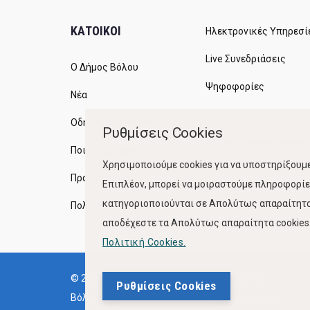
ΚΑΤΟΙΚΟΙ
Ηλεκτρονικές Υπηρεσί
Live Συνεδριάσεις
Ο Δήμος Βόλου
Ψηφοφορίες
Νέα
Διαύγεια
Οδηγός του πολίτη
Ρυθμίσεις Cookies
Ανοικτή Διακυβέρνηση
Ποιότητα Ζωής
Χρησιμοποιούμε cookies για να υποστηρίξουμε
Προγράμματα
Επιπλέον, μπορεί να μοιραστούμε πληροφορίες
κατηγοριοποιούνται σε Απολύτως απαραίτητα,
Πολιτική Ποιότητας
αποδέχεστε τα Απολύτως απαραίτητα cookies. 
Πολιτική Cookies.
© 2023, Δήμος
Όροι Χρήσης
Ρυθμίσεις Cookies
Βόλου
Πολιτική Cookies