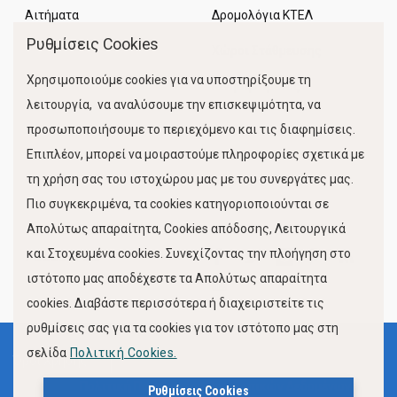
Αιτήματα
Δρομολόγια ΚΤΕΛ
Ρυθμίσεις Cookies
Χώροι Στάθμευσης
Χρησιμοποιούμε cookies για να υποστηρίξουμε τη
Κίνηση Λιμένος
λειτουργία, να αναλύσουμε την επισκεψιμότητα, να
προσωποποιήσουμε το περιεχόμενο και τις διαφημίσεις.
Επιπλέον, μπορεί να μοιραστούμε πληροφορίες σχετικά με
τη χρήση σας του ιστοχώρου μας με του συνεργάτες μας.
Πιο συγκεκριμένα, τα cookies κατηγοριοποιούνται σε
Απολύτως απαραίτητα, Cookies απόδοσης, Λειτουργικά
και Στοχευμένα cookies. Συνεχίζοντας την πλοήγηση στο
FOLLOW US
ιστότοπο μας αποδέχεστε τα Απολύτως απαραίτητα
cookies. Διαβάστε περισσότερα ή διαχειριστείτε τις
ρυθμίσεις σας για τα cookies για τον ιστότοπο μας στη
σελίδα
Πολιτική Cookies.
Όροι Χρήσης
Πολιτική Προστασίας Προσωπικών Δεδομένων
Ρυθμίσεις Cookies