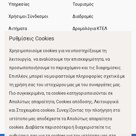
Υπηρεσίες
Τουρισμός
Χρήσιμοι Σύνδεσμοι
Διαδρομές
Αιτήματα
Δρομολόγια ΚΤΕΛ
Ρυθμίσεις Cookies
Χώροι Στάθμευσης
Χρησιμοποιούμε cookies για να υποστηρίξουμε τη
Κίνηση Λιμένος
λειτουργία, να αναλύσουμε την επισκεψιμότητα, να
προσωποποιήσουμε το περιεχόμενο και τις διαφημίσεις.
Επιπλέον, μπορεί να μοιραστούμε πληροφορίες σχετικά με
τη χρήση σας του ιστοχώρου μας με του συνεργάτες μας.
Πιο συγκεκριμένα, τα cookies κατηγοριοποιούνται σε
Απολύτως απαραίτητα, Cookies απόδοσης, Λειτουργικά
και Στοχευμένα cookies. Συνεχίζοντας την πλοήγηση στο
FOLLOW US
ιστότοπο μας αποδέχεστε τα Απολύτως απαραίτητα
cookies. Διαβάστε περισσότερα ή διαχειριστείτε τις
ρυθμίσεις σας για τα cookies για τον ιστότοπο μας στη