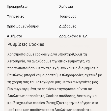
Προκηρύξεις
Χρήσιμα
Υπηρεσίες
Τουρισμός
Χρήσιμοι Σύνδεσμοι
Διαδρομές
Αιτήματα
Δρομολόγια ΚΤΕΛ
Ρυθμίσεις Cookies
Χώροι Στάθμευσης
Χρησιμοποιούμε cookies για να υποστηρίξουμε τη
Κίνηση Λιμένος
λειτουργία, να αναλύσουμε την επισκεψιμότητα, να
προσωποποιήσουμε το περιεχόμενο και τις διαφημίσεις.
Επιπλέον, μπορεί να μοιραστούμε πληροφορίες σχετικά με
τη χρήση σας του ιστοχώρου μας με του συνεργάτες μας.
Πιο συγκεκριμένα, τα cookies κατηγοριοποιούνται σε
Απολύτως απαραίτητα, Cookies απόδοσης, Λειτουργικά
και Στοχευμένα cookies. Συνεχίζοντας την πλοήγηση στο
FOLLOW US
ιστότοπο μας αποδέχεστε τα Απολύτως απαραίτητα