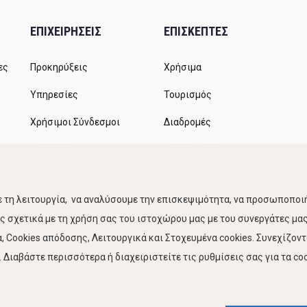
ΕΠΙΧΕΙΡΗΣΕΙΣ
ΕΠΙΣΚΕΠΤΕΣ
ες
Προκηρύξεις
Χρήσιμα
Υπηρεσίες
Τουρισμός
Χρήσιμοι Σύνδεσμοι
Διαδρομές
Αιτήματα
Δρομολόγια ΚΤΕΛ
Χώροι Στάθμευσης
 τη λειτουργία, να αναλύσουμε την επισκεψιμότητα, να προσωποποιή
Κίνηση Λιμένος
 σχετικά με τη χρήση σας του ιστοχώρου μας με του συνεργάτες μας.
 Cookies απόδοσης, Λειτουργικά και Στοχευμένα cookies. Συνεχίζον
Διαβάστε περισσότερα ή διαχειριστείτε τις ρυθμίσεις σας για τα coo