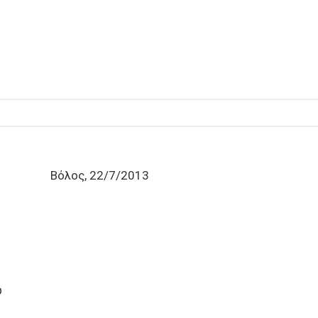
Βόλος, 22/7/2013
ών 81
ύ