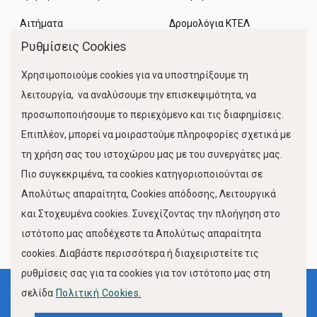
Αιτήματα
Δρομολόγια ΚΤΕΛ
Ρυθμίσεις Cookies
Χώροι Στάθμευσης
Χρησιμοποιούμε cookies για να υποστηρίξουμε τη
Κίνηση Λιμένος
λειτουργία, να αναλύσουμε την επισκεψιμότητα, να
προσωποποιήσουμε το περιεχόμενο και τις διαφημίσεις.
Επιπλέον, μπορεί να μοιραστούμε πληροφορίες σχετικά με
τη χρήση σας του ιστοχώρου μας με του συνεργάτες μας.
Πιο συγκεκριμένα, τα cookies κατηγοριοποιούνται σε
Απολύτως απαραίτητα, Cookies απόδοσης, Λειτουργικά
και Στοχευμένα cookies. Συνεχίζοντας την πλοήγηση στο
FOLLOW US
ιστότοπο μας αποδέχεστε τα Απολύτως απαραίτητα
cookies. Διαβάστε περισσότερα ή διαχειριστείτε τις
ρυθμίσεις σας για τα cookies για τον ιστότοπο μας στη
σελίδα
Πολιτική Cookies.
Όροι Χρήσης