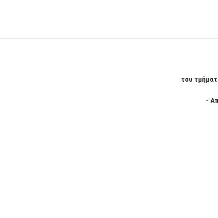
του τμήματ
- Α