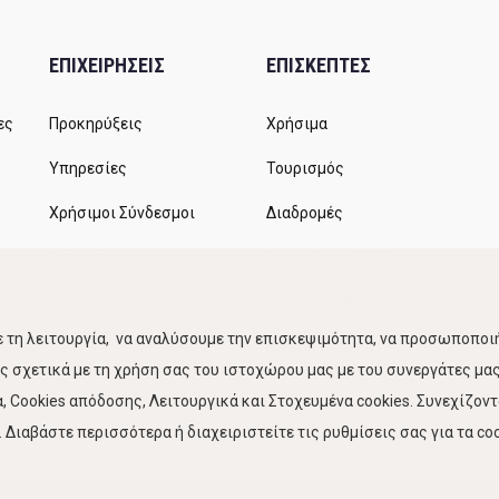
ΕΠΙΧΕΙΡΗΣΕΙΣ
ΕΠΙΣΚΕΠΤΕΣ
ες
Προκηρύξεις
Χρήσιμα
Υπηρεσίες
Τουρισμός
Χρήσιμοι Σύνδεσμοι
Διαδρομές
Αιτήματα
Δρομολόγια ΚΤΕΛ
Χώροι Στάθμευσης
 τη λειτουργία, να αναλύσουμε την επισκεψιμότητα, να προσωποποιή
Κίνηση Λιμένος
 σχετικά με τη χρήση σας του ιστοχώρου μας με του συνεργάτες μας.
 Cookies απόδοσης, Λειτουργικά και Στοχευμένα cookies. Συνεχίζον
Διαβάστε περισσότερα ή διαχειριστείτε τις ρυθμίσεις σας για τα coo