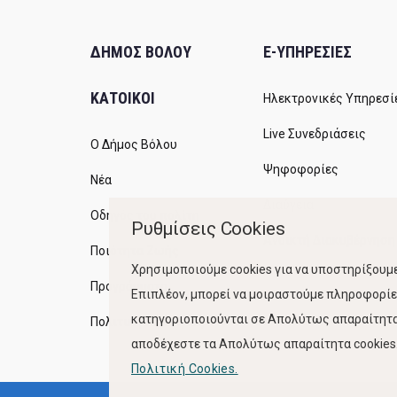
ΔΗΜΟΣ ΒΟΛΟΥ
E-ΥΠΗΡΕΣΙΕΣ
ΚΑΤΟΙΚΟΙ
Ηλεκτρονικές Υπηρεσί
Live Συνεδριάσεις
Ο Δήμος Βόλου
Ψηφοφορίες
Νέα
Διαύγεια
Οδηγός του πολίτη
Ρυθμίσεις Cookies
Ανοικτή Διακυβέρνηση
Ποιότητα Ζωής
Χρησιμοποιούμε cookies για να υποστηρίξουμε
Προγράμματα
Επιπλέον, μπορεί να μοιραστούμε πληροφορίες
κατηγοριοποιούνται σε Απολύτως απαραίτητα,
Πολιτική Ποιότητας
αποδέχεστε τα Απολύτως απαραίτητα cookies. 
Πολιτική Cookies.