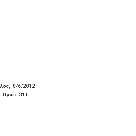
λος,
8/6/2012
τ:
311